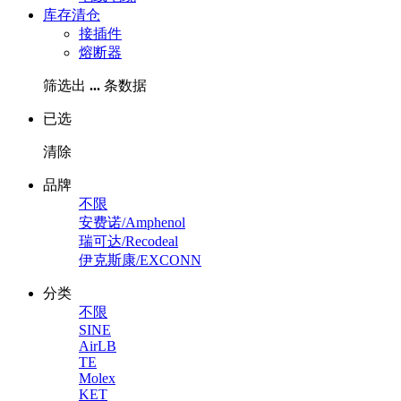
库存清仓
接插件
熔断器
筛选出
...
条数据
已选
清除
品牌
不限
安费诺/Amphenol
瑞可达/Recodeal
伊克斯康/EXCONN
分类
不限
SINE
AirLB
TE
Molex
KET