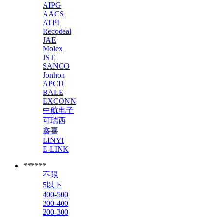
AIPG
AACS
ATPI
Recodeal
JAE
Molex
JST
SANCO
Jonhon
APCD
BALE
EXCONN
中航电子
可瑞西
鑫喜
LINYI
E-LINK
******
不限
5以下
400-500
300-400
200-300