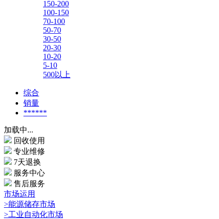
150-200
100-150
70-100
50-70
30-50
20-30
10-20
5-10
500以上
综合
销量
******
加载中...
回收使用
专业维修
7天退换
服务中心
售后服务
市场运用
>能源储存市场
>工业自动化市场