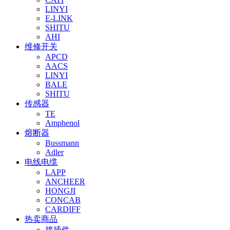
LINYI
E-LINK
SHITU
AHI
维修开关
APCD
AACS
LINYI
BALE
SHITU
传感器
TE
Amphenol
熔断器
Bussmann
Adler
电线电缆
LAPP
ANCHEER
HONGJI
CONCAB
CARDIFF
热卖商品
接插件