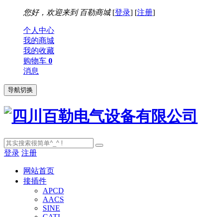
您好，欢迎来到
百勒商城
[
登录
] [
注册
]
个人中心
我的商城
我的收藏
购物车
0
消息
导航切换
登录
注册
网站首页
接插件
APCD
AACS
SINE
CATI