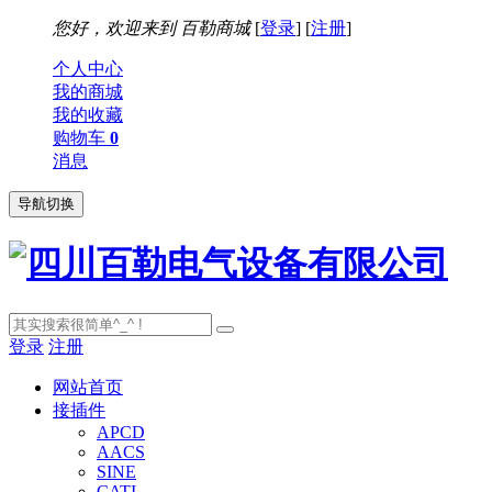
您好，欢迎来到
百勒商城
[
登录
] [
注册
]
个人中心
我的商城
我的收藏
购物车
0
消息
导航切换
登录
注册
网站首页
接插件
APCD
AACS
SINE
CATI