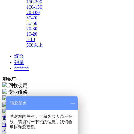
150-200
100-150
70-100
50-70
30-50
20-30
10-20
5-10
500以上
综合
销量
******
加载中...
回收使用
专业维修
7天退换
请您留言
服务中心
售后服务
感谢您的关注，当前客服人员不在
市场运用
线，请填写一下您的信息，我们会
>能源储存市场
尽快和您联系。
>工业自动化市场