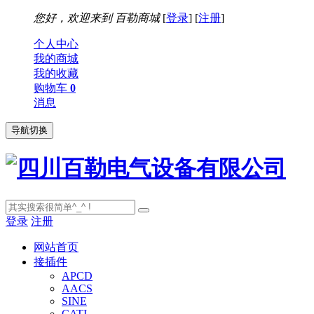
您好，欢迎来到
百勒商城
[
登录
] [
注册
]
个人中心
我的商城
我的收藏
购物车
0
消息
导航切换
登录
注册
网站首页
接插件
APCD
AACS
SINE
CATI