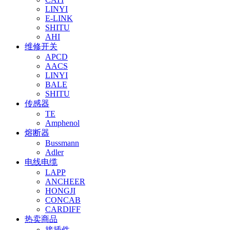
LINYI
E-LINK
SHITU
AHI
维修开关
APCD
AACS
LINYI
BALE
SHITU
传感器
TE
Amphenol
熔断器
Bussmann
Adler
电线电缆
LAPP
ANCHEER
HONGJI
CONCAB
CARDIFF
热卖商品
接插件