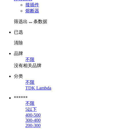
接插件
熔断器
筛选出
...
条数据
已选
清除
品牌
不限
没有相关品牌
分类
不限
TDK Lambda
******
不限
5以下
400-500
300-400
200-300