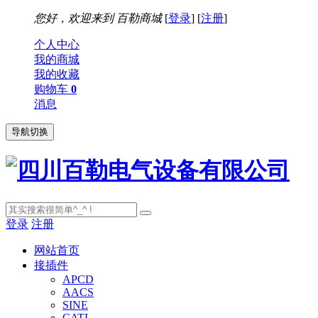
您好，欢迎来到
百勒商城
[
登录
] [
注册
]
个人中心
我的商城
我的收藏
购物车
0
消息
导航切换
登录
注册
网站首页
接插件
APCD
AACS
SINE
CATI