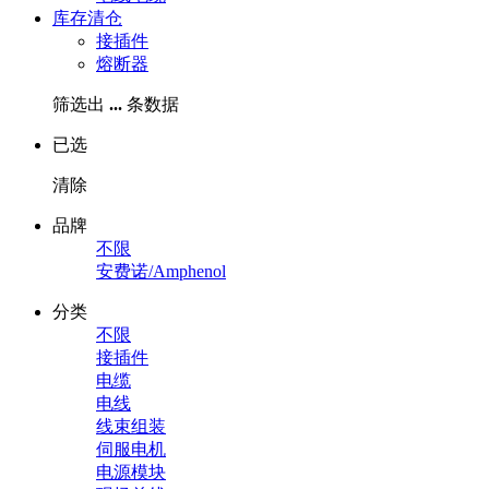
库存清仓
接插件
熔断器
筛选出
...
条数据
已选
清除
品牌
不限
安费诺/Amphenol
分类
不限
接插件
电缆
电线
线束组装
伺服电机
电源模块