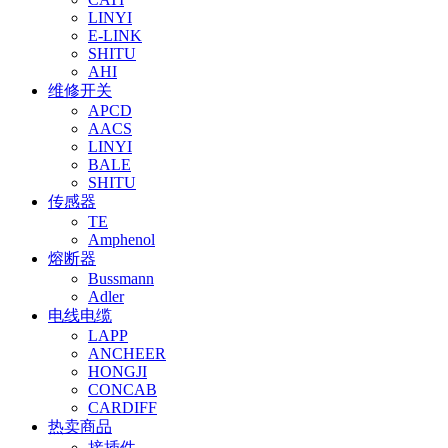
LINYI
E-LINK
SHITU
AHI
维修开关
APCD
AACS
LINYI
BALE
SHITU
传感器
TE
Amphenol
熔断器
Bussmann
Adler
电线电缆
LAPP
ANCHEER
HONGJI
CONCAB
CARDIFF
热卖商品
接插件