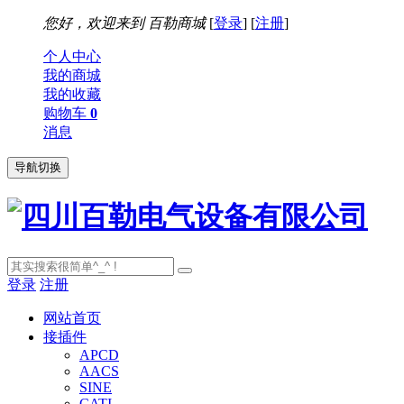
您好，欢迎来到
百勒商城
[
登录
] [
注册
]
个人中心
我的商城
我的收藏
购物车
0
消息
导航切换
登录
注册
网站首页
接插件
APCD
AACS
SINE
CATI