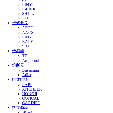
LINYI
E-LINK
SHITU
AHI
维修开关
APCD
AACS
LINYI
BALE
SHITU
传感器
TE
Amphenol
熔断器
Bussmann
Adler
电线电缆
LAPP
ANCHEER
HONGJI
CONCAB
CARDIFF
热卖商品
接插件